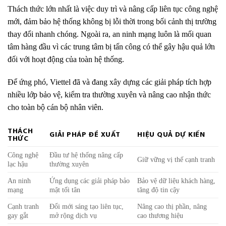
Thách thức lớn nhất là việc duy trì và nâng cấp liên tục công nghệ
mới, đảm bảo hệ thống không bị lỗi thời trong bối cảnh thị trường
thay đổi nhanh chóng. Ngoài ra, an ninh mạng luôn là mối quan
tâm hàng đầu vì các trung tâm bị tấn công có thể gây hậu quả lớn
đối với hoạt động của toàn hệ thống.
Để ứng phó, Viettel đã và đang xây dựng các giải pháp tích hợp
nhiều lớp bảo vệ, kiểm tra thường xuyên và nâng cao nhận thức
cho toàn bộ cán bộ nhân viên.
THÁCH
GIẢI PHÁP ĐỀ XUẤT
HIỆU QUẢ DỰ KIẾN
THỨC
Công nghệ
Đầu tư hệ thống nâng cấp
Giữ vững vị thế cạnh tranh
lạc hậu
thường xuyên
An ninh
Ứng dụng các giải pháp bảo
Bảo vệ dữ liệu khách hàng,
mạng
mật tối tân
tăng độ tin cậy
Cạnh tranh
Đổi mới sáng tạo liên tục,
Nâng cao thị phần, nâng
gay gắt
mở rộng dịch vụ
cao thương hiệu