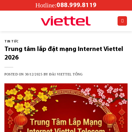
Skip
Hotline:
088.999.8119
to
content
TIN TỨC
Trung tâm lắp đặt mạng Internet Viettel
2026
POSTED ON
30/12/2025
BY
ĐÀI VIETTEL TỔNG