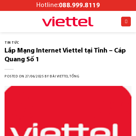
Skip
Hotline:
088.999.8119
to
content
TIN TỨC
Lắp Mạng Internet Viettel tại Tỉnh – Cáp
Quang Số 1
POSTED ON
27/06/2025
BY
ĐÀI VIETTEL TỔNG