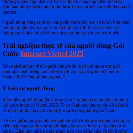
thường xuyên cập nhật các bản vá lỗi và nâng cấp phần mềm để
đảm bảo rằng người dùng luôn được bảo vệ trước các mối đe dọa từ
internet.
Người dùng cũng sẽ được cung cấp các khóa học cơ bản về an toàn
thông tin, giúp họ nâng cao kiến thức và ý thức về việc bảo vệ
thông tin cá nhân khi lướt web hay sử dụng dịch vụ trực tuyến.
Trải nghiệm thực tế của người dùng Gói
Cước
Internet Viettel 2025
Trải nghiệm thực tế từ người dùng luôn là yếu tố quan trọng để
đánh giá chất lượng của bất kỳ dịch vụ nào, và gói cước internet
Viettel 2025 cũng không ngoại lệ.
Ý kiến từ người dùng
Rất nhiều người dùng đã chia sẻ về trải nghiệm của họ khi sử dụng
gói cước internet Viettel 2025. Theo đánh giá chung, tốc độ kết nối
và độ ổn định của dịch vụ được người dùng đánh giá rất cao.
Nhiều người dùng đã nhấn mạnh rằng họ không còn phải lo lắng về
việc mất mạng giữa chừng khi đang làm việc hoặc xem video trực
tuyến. Điều này giúp họ tập trung hơn vào công việc và tận hưởng