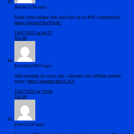
Brielle1558
says:
Share your unique link and earn up to 40% commission!
https://shorturl.fm/85xdL
14/07/2025 at 04:57
Trả lời
Kourtney1993
says:
Start earning on every sale—become our affiliate partner
today!
https://shorturl.fm/vCsUl
14/07/2025 at 19:04
Trả lời
Demi3130
says: