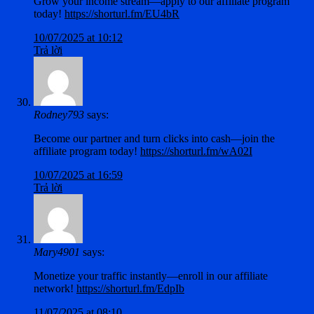
Grow your income stream—apply to our affiliate program
today!
https://shorturl.fm/EU4bR
10/07/2025 at 10:12
Trả lời
Rodney793
says:
Become our partner and turn clicks into cash—join the
affiliate program today!
https://shorturl.fm/wA02I
10/07/2025 at 16:59
Trả lời
Mary4901
says:
Monetize your traffic instantly—enroll in our affiliate
network!
https://shorturl.fm/EdpIb
11/07/2025 at 08:10