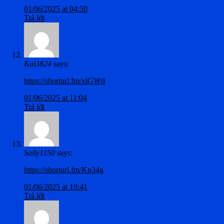
01/06/2025 at 04:50
Trả lời
Kai3824
says:
https://shorturl.fm/xlGWd
01/06/2025 at 11:04
Trả lời
Sally1150
says:
https://shorturl.fm/Kp34g
01/06/2025 at 19:41
Trả lời