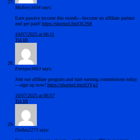
Mallory3434
says:
Earn passive income this month—become an affiliate partner
and get paid!
https://shorturl.fm/OCfS8
10/07/2025 at 06:11
Trả lời
Enrique3663
says:
Join our affiliate program and start earning commissions today
—sign up now!
https://shorturl.fm/zOYg2
10/07/2025 at 06:57
Trả lời
Dallas2273
says: