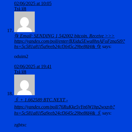
02/06/2025 at 10:05
Trả lời
📂 Email; SENDING 1,542002 bitcoin. Receive >>>
https://yandex.com/poll/enter/BXidu5Ewa8hnAFoFznqSi9?
hs=5c581a81f5a9eeb24cf3645c29be8fd4& 📂
says:
oduim2
02/06/2025 at 19:41
Trả lời
🖇 + 1.662589 BTC.NEXT -
https://yandex.com/poll/76RuKke5vYn6W1hp2wxzvb?
hs=5c581a81f5a9eeb24cf3645c29be8fd4& 🖇
says:
zgbtxc