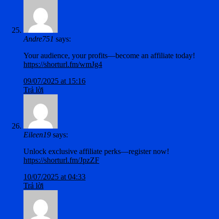
Andre751
says:
Your audience, your profits—become an affiliate today!
https://shorturl.fm/wmJg4
09/07/2025 at 15:16
Trả lời
Eileen19
says:
Unlock exclusive affiliate perks—register now!
https://shorturl.fm/JpzZF
10/07/2025 at 04:33
Trả lời