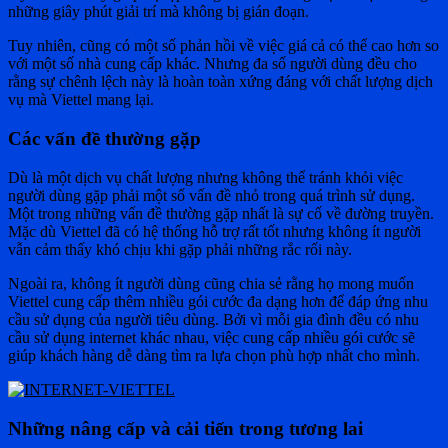
những giây phút giải trí mà không bị gián đoạn.
Tuy nhiên, cũng có một số phản hồi về việc giá cả có thể cao hơn so
với một số nhà cung cấp khác. Nhưng đa số người dùng đều cho
rằng sự chênh lệch này là hoàn toàn xứng đáng với chất lượng dịch
vụ mà Viettel mang lại.
Các vấn đề thường gặp
Dù là một dịch vụ chất lượng nhưng không thể tránh khỏi việc
người dùng gặp phải một số vấn đề nhỏ trong quá trình sử dụng.
Một trong những vấn đề thường gặp nhất là sự cố về đường truyền.
Mặc dù Viettel đã có hệ thống hỗ trợ rất tốt nhưng không ít người
vẫn cảm thấy khó chịu khi gặp phải những rắc rối này.
Ngoài ra, không ít người dùng cũng chia sẻ rằng họ mong muốn
Viettel cung cấp thêm nhiều gói cước đa dạng hơn để đáp ứng nhu
cầu sử dụng của người tiêu dùng. Bởi vì mỗi gia đình đều có nhu
cầu sử dụng internet khác nhau, việc cung cấp nhiều gói cước sẽ
giúp khách hàng dễ dàng tìm ra lựa chọn phù hợp nhất cho mình.
Những nâng cấp và cải tiến trong tương lai