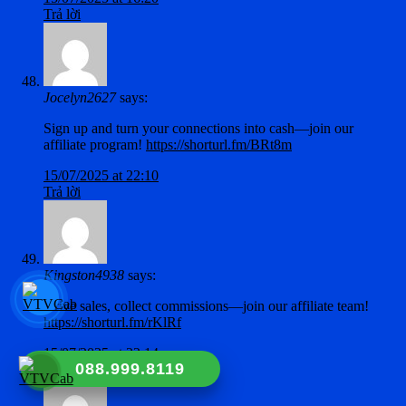
Trả lời
Jocelyn2627
says:
Sign up and turn your connections into cash—join our
affiliate program!
https://shorturl.fm/BRt8m
15/07/2025 at 22:10
Trả lời
Kingston4938
says:
Drive sales, collect commissions—join our affiliate team!
https://shorturl.fm/rKlRf
15/07/2025 at 22:14
088.999.8119
Trả lời