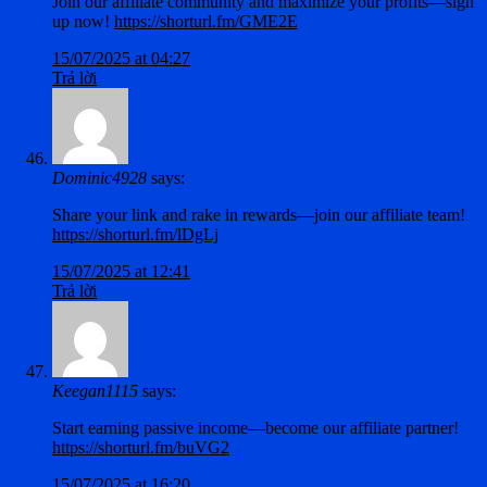
Join our affiliate community and maximize your profits—sign
up now!
https://shorturl.fm/GME2E
15/07/2025 at 04:27
Trả lời
Dominic4928
says:
Share your link and rake in rewards—join our affiliate team!
https://shorturl.fm/lDgLj
15/07/2025 at 12:41
Trả lời
Keegan1115
says:
Start earning passive income—become our affiliate partner!
https://shorturl.fm/buVG2
15/07/2025 at 16:20