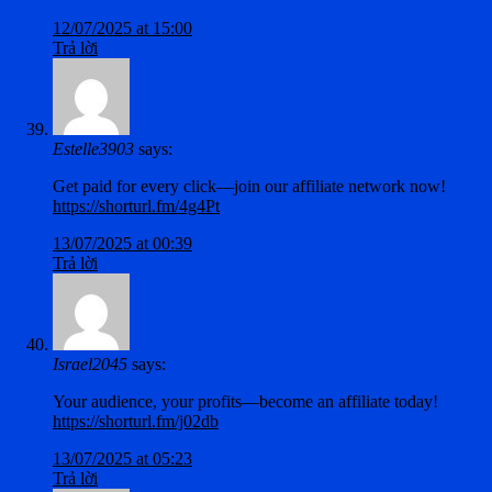
12/07/2025 at 15:00
Trả lời
Estelle3903
says:
Get paid for every click—join our affiliate network now!
https://shorturl.fm/4g4Pt
13/07/2025 at 00:39
Trả lời
Israel2045
says:
Your audience, your profits—become an affiliate today!
https://shorturl.fm/j02db
13/07/2025 at 05:23
Trả lời