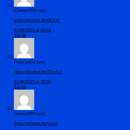
Connor1592
says:
https://shorturl.fm/0EtO1
01/06/2025 at 20:16
Trả lời
Francis454
says:
https://shorturl.fm/TDuGJ
02/06/2025 at 10:00
Trả lời
Danny4095
says:
https://shorturl.fm/ypgnt